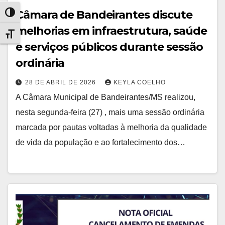
Câmara de Bandeirantes discute
Alternar alto contraste
melhorias em infraestrutura, saúde
Alternar tamanho da fonte
e serviços públicos durante sessão
ordinária
28 DE ABRIL DE 2026
KEYLA COELHO
A Câmara Municipal de Bandeirantes/MS realizou,
nesta segunda-feira (27) , mais uma sessão ordinária
marcada por pautas voltadas à melhoria da qualidade
de vida da população e ao fortalecimento dos…