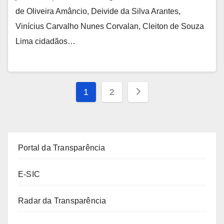
de Oliveira Amâncio, Deivide da Silva Arantes,
Vinícius Carvalho Nunes Corvalan, Cleiton de Souza
Lima cidadãos…
Paginação
1
2
de
posts
Portal da Transparência
E-SIC
Radar da Transparência