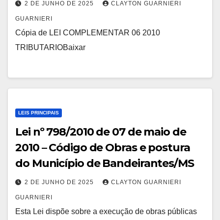
impostos sobre serviços de
2 DE JUNHO DE 2025
CLAYTON GUARNIERI
qualquer natureza – ISSQN, devidos
GUARNIERI
pelos serviços prestados pelos
Cópia de LEI COMPLEMENTAR 06 2010
registradores, escrivães, tabeliães,
TRIBUTARIOBaixar
notários ou similares, de que trata o
art. 62, da lei nº 691 de 30 dezembro
de 2006.
LEIS PRINCIPAIS
Lei nº 798/2010 de 07 de maio de
2010 – Código de Obras e postura
do Município de Bandeirantes/MS
2 DE JUNHO DE 2025
CLAYTON GUARNIERI
GUARNIERI
Esta Lei dispõe sobre a execução de obras públicas