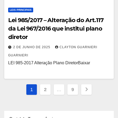
LEIS PRINCIPAIS
Lei 985/2017 – Alteração do Art.117
da Lei 967/2016 que institui plano
diretor
2 DE JUNHO DE 2025
CLAYTON GUARNIERI
GUARNIERI
LEI 985-2017 Alteração Plano DiretorBaixar
Paginação
1
2
…
9
de
posts