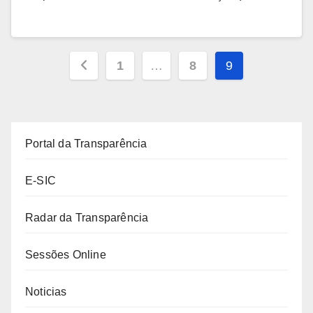
Paginação
1
…
8
9
de
posts
Portal da Transparência
E-SIC
Radar da Transparência
Sessões Online
Noticias