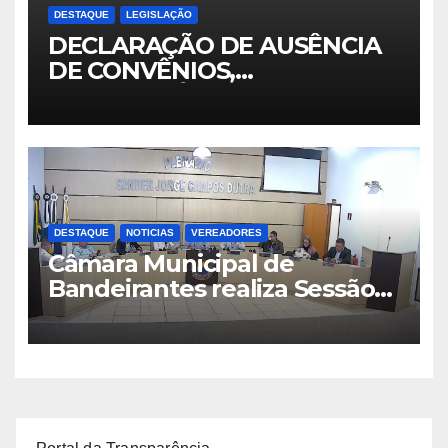
DESTAQUE
LEGISLAÇÃO
DECLARAÇÃO DE AUSÊNCIA
DE CONVÊNIOS,
TRANSFERÊNCIAS,
REALIZADAS OU RECEBIDAS
DESTAQUE
NOTICIAS
VEREADORES
Câmara Municipal de
Bandeirantes realiza Sessão
Extraordinária para
julgamento das contas do
exercício de 2022