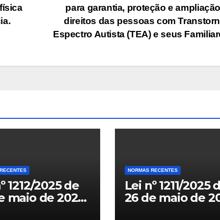
física
para garantia, proteção e ampliaçã
ia.
direitos das pessoas com Transtor
Espectro Autista (TEA) e seus Familia
RECENTES
NORMAS RECENTES
nº 1212/2025 de
Lei nº 1211/2025 
e maio de 2025
26 de maio de 2
titui o
– Estabelece