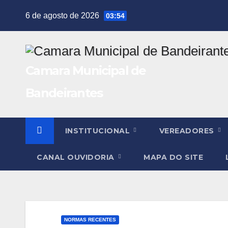
Skip
6 de agosto de 2026
03:54
to
content
Camara Municipal de
Bandeirantes
INSTITUCIONAL
VEREADORES
CANAL OUVIDORIA
MAPA DO SITE
NORMAS RECENTES