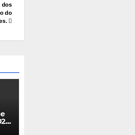
o dos
no do
res.
de
025