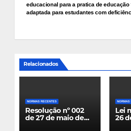
de
educacional para a pratica de educação 
Post
adaptada para estudantes com deficiênc
Relacionados
NORMAS RECENTES
NORMAS 
Resolução nº 002
Lei 
de 27 de maio de
26 d
2025 – Dispõe sobre
– Ins