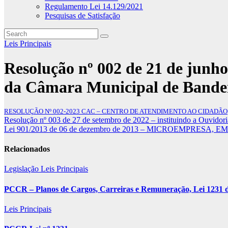
Regulamento Lei 14.129/2021
Pesquisas de Satisfação
Leis Principais
Resolução nº 002 de 21 de junh
da Câmara Municipal de Bande
RESOLUÇÃO Nº 002-2023 CAC – CENTRO DE ATENDIMENTO AO CIDADÃO
Navegação
Resolução nº 003 de 27 de setembro de 2022 – instituindo a Ouvido
Lei 901/2013 de 06 de dezembro de 2013 – MICROEMPR
de
Post
Relacionados
Legislação
Leis Principais
PCCR – Planos de Cargos, Carreiras e Remuneração, Lei 1231 d
Leis Principais