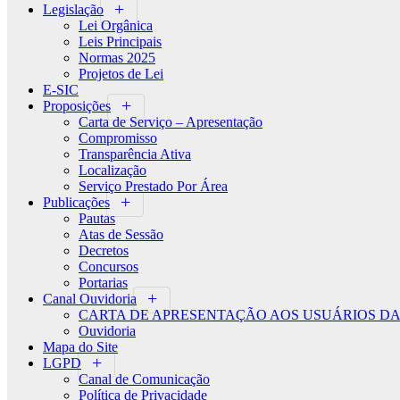
Legislação
Lei Orgânica
Leis Principais
Normas 2025
Projetos de Lei
E-SIC
Proposições
Carta de Serviço – Apresentação
Compromisso
Transparência Ativa
Localização
Serviço Prestado Por Área
Publicações
Pautas
Atas de Sessão
Decretos
Concursos
Portarias
Canal Ouvidoria
CARTA DE APRESENTAÇÃO AOS USUÁRIOS DA
Ouvidoria
Mapa do Site
LGPD
Canal de Comunicação
Política de Privacidade