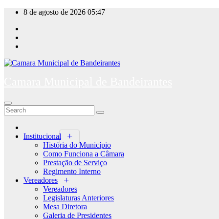
Skip
8 de agosto de 2026
05:47
to
content
Camara Municipal de Bandeirantes
Institucional
História do Município
Como Funciona a Câmara
Prestação de Serviço
Regimento Interno
Vereadores
Vereadores
Legislaturas Anteriores
Mesa Diretora
Galeria de Presidentes