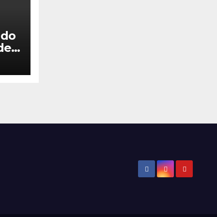
 do
de