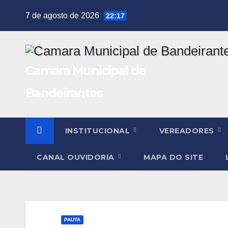
Skip
7 de agosto de 2026
22:17
to
content
Camara Municipal de
Bandeirantes
INSTITUCIONAL
VEREADORES
CANAL OUVIDORIA
MAPA DO SITE
PAUTA