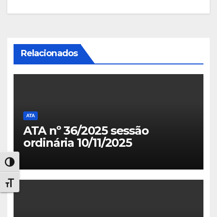
de
Post
Relacionados
ATA
ATA nº 36/2025 sessão
ordinária 10/11/2025
Alternar alto contraste
Alternar tamanho da fonte